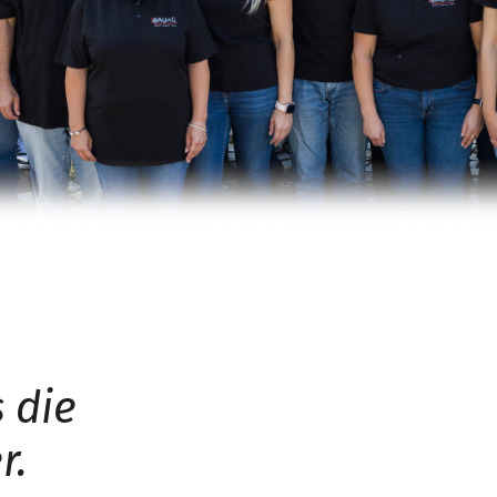
 die
r.