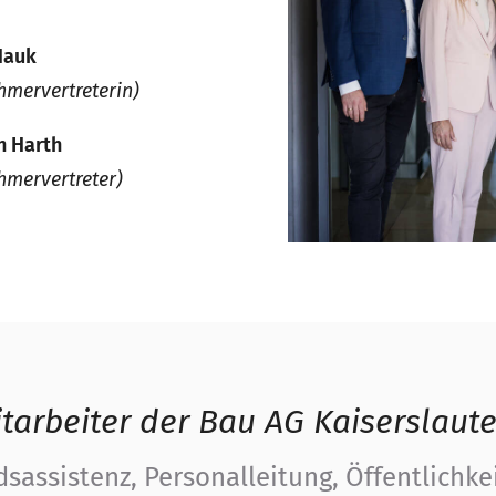
Hauk
hmervertreterin)
n Harth
hmervertreter)
tarbeiter der Bau AG Kaiserslaut
sassistenz, Personalleitung, Öffentlichke