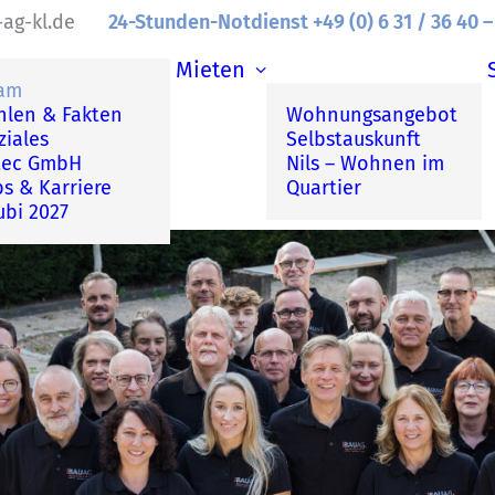
ag-kl.de
24-Stunden-Notdienst +49 (0) 6 31 / 36 40 –
Mieten
am
hlen & Fakten
Wohnungsangebot
ziales
Selbstauskunft
tec GmbH
Nils – Wohnen im
bs & Karriere
Quartier
ubi 2027