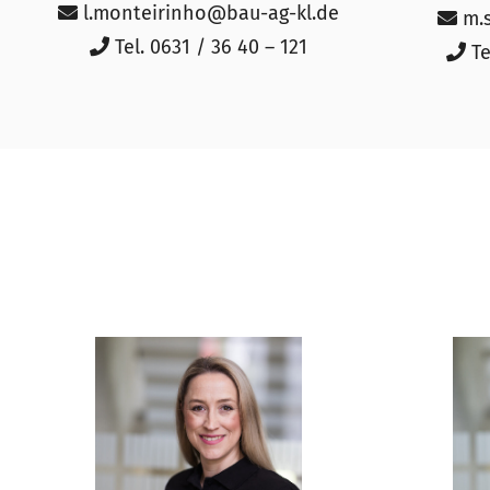
l.monteirinho@bau-ag-kl.de
m.
Tel. 0631 / 36 40 – 121
Te