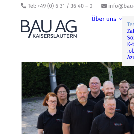
Tel: +49 (0) 6 31 / 36 40 – 0
info@bau-
Über uns
Te
Za
So
K-
Jo
Az