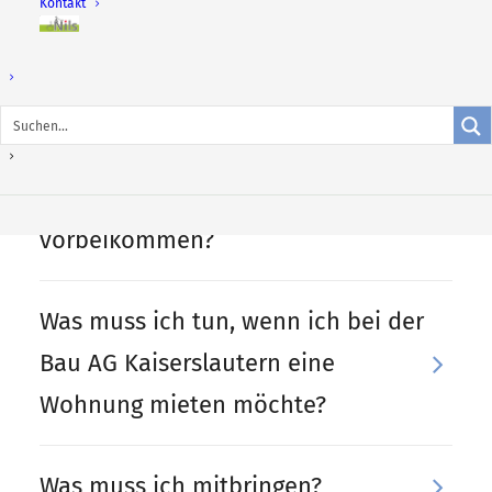
Kontakt
Nils –
wohnen
im
Quartier
Wie sind Ihre Öffnungszeiten?
Wann kann ich bei Ihnen
vorbeikommen?
Was muss ich tun, wenn ich bei der
Bau AG Kaiserslautern eine
Wohnung mieten möchte?
Was muss ich mitbringen?