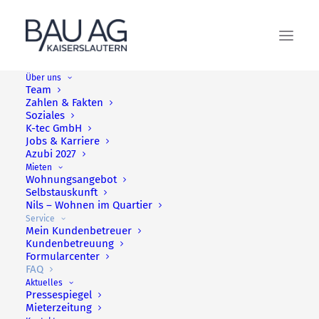
Über uns
Team
Zahlen & Fakten
Soziales
K-tec GmbH
FAQ
Jobs & Karriere
Azubi 2027
Mieten
Wohnungsangebot
Sie haben Fragen und wissen
Selbstauskunft
Nils – Wohnen im Quartier
nicht weiter?
Service
Mein Kundenbetreuer
Dann schauen Sie mal in
Kundenbetreuung
Formularcenter
unserem FAQ vorbei!
FAQ
Aktuelles
Pressespiegel
Mieterzeitung