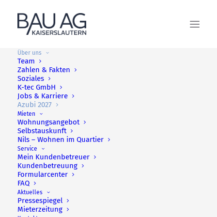
Über uns
Team
Zahlen & Fakten
Soziales
K-tec GmbH
Jobs & Karriere
Azubi 2027
Mieten
Wohnungsangebot
Selbstauskunft
Nils – Wohnen im Quartier
Service
Mein Kundenbetreuer
Kundenbetreuung
Formularcenter
Unser Ausbildungsplatz für den Ausbildungsberuf
FAQ
Immobilienkaufmann/-frau für 2026 ist bereits
Aktuelles
Pressespiegel
vergeben.
Mieterzeitung
Wer Interesse an einer Ausbildung zum/zur