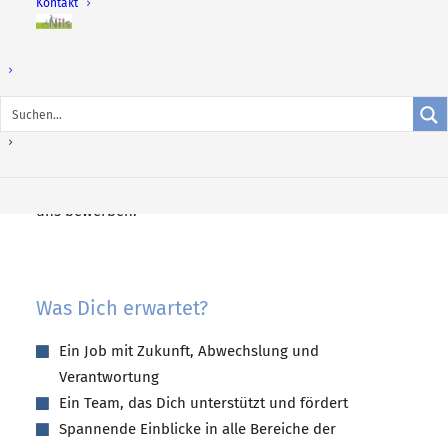
Kontakt
Immobilienkaufmann/-frau hat, kann sich ab Herbst
Nils –
2026 für den Ausbildungsbeginn 2027 bewerben.
wohnen
im
Quartier
Das Wichtigste gleich vorweg: Langweilig wird’s bei uns
garantiert nicht.
Ab Herbst 2025 kannst Du Dich wieder für eine
Ausbildung zum/zur Immobilienkaufmann/-frau*
bei
uns bewerben.
Was Dich erwartet?
Ein Job mit Zukunft, Abwechslung und
Verantwortung
Ein Team, das Dich unterstützt und fördert
Spannende Einblicke in alle Bereiche der