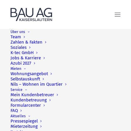
Über uns
Team
Zahlen & Fakten
Einladung zum „Sing-Café“ ins
Soziales
K-tec GmbH
Grübentälchen
Jobs & Karriere
Azubi 2027
Mieten
Wohnungsangebot
Selbstauskunft
Nils – Wohnen im Quartier
Service
Mein Kundenbetreuer
Kundenbetreuung
Formularcenter
FAQ
Aktuelles
Pressespiegel
Mieterzeitung