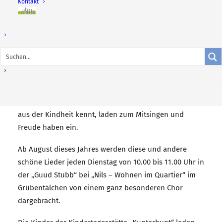
Kontakt
Nils –
wohnen
im
Quartier
Kaiserslautern, 25. Juli 2022.
Wer kennt Sie nicht, Lieder
wie „Im Frühtau zu Berge“ oder „Die Affen rasen durch
den Wald“?! Melodien und Texte, die man selbst noch
aus der Kindheit kennt, laden zum Mitsingen und
Freude haben ein.
Ab August dieses Jahres werden diese und andere
schöne Lieder jeden Dienstag von 10.00 bis 11.00 Uhr in
der „Guud Stubb“ bei „Nils – Wohnen im Quartier“ im
Grübentälchen von einem ganz besonderen Chor
dargebracht.