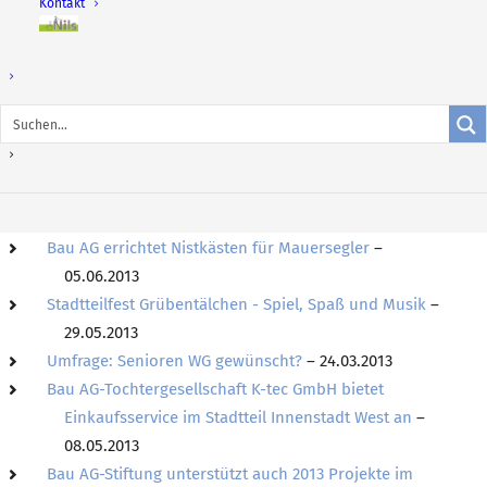
Kontakt
Nils –
Geschäftsstelle der Bau AG am 27. Dezember 2013
wohnen
im
geschlossen
– 16.12.2013
Quartier
Bau AG blickt positiv in die Zukunft
– 29.08.2013
Thomas Bauer unterzeichnet seinen Dienstvertrag als
Vorstand
– 10.07.2013
Bau AG-Mieterbüro auf dem Betzenberg macht
Sommerpause
– 21.06.2013
Bau AG errichtet Nistkästen für Mauersegler
–
05.06.2013
Stadtteilfest Grübentälchen - Spiel, Spaß und Musik
–
29.05.2013
Umfrage: Senioren WG gewünscht?
– 24.03.2013
Bau AG-Tochtergesellschaft K-tec GmbH bietet
Einkaufsservice im Stadtteil Innenstadt West an
–
08.05.2013
Bau AG-Stiftung unterstützt auch 2013 Projekte im