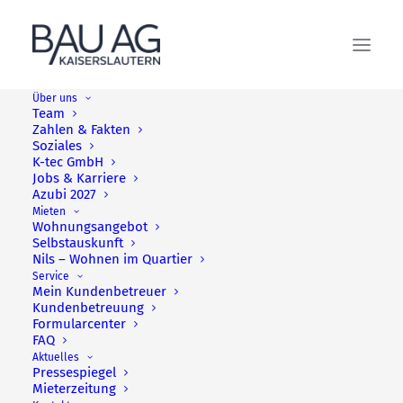
Über uns
Team
Zahlen & Fakten
Soziales
K-tec GmbH
Pressespiegel 2013
Jobs & Karriere
Azubi 2027
Mieten
Wohnungsangebot
Alle Pressemitteilungen
Selbstauskunft
Nils – Wohnen im Quartier
vom Jahr 2013 auf einen Blick!
Service
Mein Kundenbetreuer
Kundenbetreuung
Formularcenter
FAQ
Aktuelles
Pressespiegel
Mieterzeitung