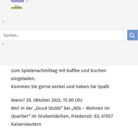
Kontakt
Nils –
wohnen
im
Quartier
Kaiserslautern, 17. Oktober 2022
. Am 20. Oktober findet
wie jeden 1. und 3. Donnerstag im Monat wieder ein
Kaffeetreff in der „Guud Stubb“ bei „Nils – Wohnen im
Quartier“ im Grübentälchen statt. Ab 15.00 Uhr wird
zum Spielenachmittag mit Kaffee und Kuchen
eingeladen.
Kommen Sie gerne vorbei und haben Sie Spaß!
Wann? 20. Oktober 2022, 15.00 Uhr
Wo? in der „Guud Stubb“ bei „Nils – Wohnen im
Quartier“ im Grübentälchen, Friedenstr. 63, 67657
Kaiserslautern