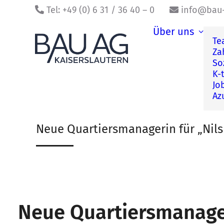
Tel: +49 (0) 6 31 / 36 40 – 0
info@bau-
Über uns
Te
Za
So
K-
Jo
Az
Neue Quartiersmanagerin für „Nil
Neue Quartiersmanager