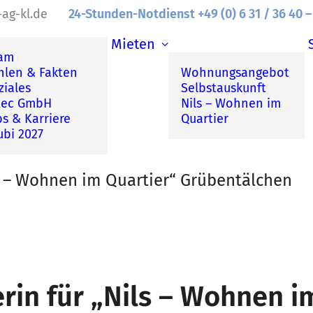
ag-kl.de
24-Stunden-Notdienst +49 (0) 6 31 / 36 40 –
Mieten
am
hlen & Fakten
Wohnungsangebot
ziales
Selbstauskunft
tec GmbH
Nils – Wohnen im
bs & Karriere
Quartier
ubi 2027
s – Wohnen im Quartier“ Grübentälchen
in für „Nils – Wohnen i